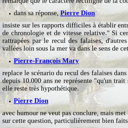
remarque que le caractère rectiligne de la c
dans sa réponse,
Pierre Dion
insiste sur les rapports difficiles à établir e
de chronologie et de vitesse relative." Si c
rattrapées par le recul des falaises, d'aut
vallées loin sous la mer va dans le sens de ce
Pierre-François Mary
replace le scénario du recul des falaises dans 
depuis 10.000 ans ne représente "qu'un trait 
elle reste très hypothétique.
Pierre Dion
avec humour ne veut pas conclure, mais met "u
sur cette question, particulièrement bien fait